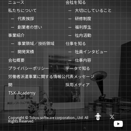
ニュース
会社を知る
私たちについて
大切にしていること
代表挨拶
研修制度
創業者の想い
福利厚生
社内活動
事業紹介
事業領域／技術領域
仕事を知る
開発実績
社員インタビュー
仕事内容
会社概要
プライバシーポリシー
データで知る
労働者派遣事業に関する情報公
代表メッセージ
開
採用メディア
TSK-Academy
Copyright © Tokyo software corporation., Ltd. All
Rights Reserved.