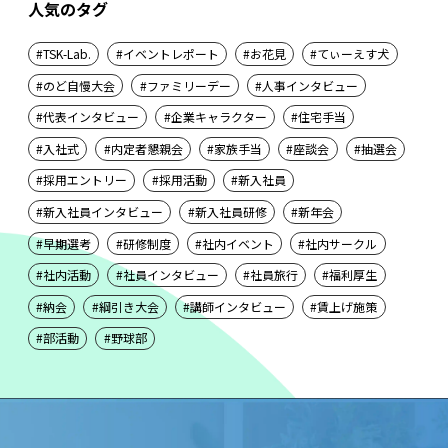
人気のタグ
TSK-Lab.
イベントレポート
お花見
てぃーえす犬
のど自慢大会
ファミリーデー
人事インタビュー
代表インタビュー
企業キャラクター
住宅手当
入社式
内定者懇親会
家族手当
座談会
抽選会
採用エントリー
採用活動
新入社員
新入社員インタビュー
新入社員研修
新年会
早期選考
研修制度
社内イベント
社内サークル
社内活動
社員インタビュー
社員旅行
福利厚生
納会
綱引き大会
講師インタビュー
賃上げ施策
部活動
野球部